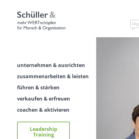
Skip
to
content
Org
unternehmen & ausrichten
zusammenarbeiten & leisten
führen & stärken
verkaufen & erfreuen
coachen & aktivieren
Leadership
Training