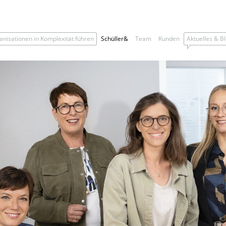
anisationen in Komplexität führen
Schüller&
Team
Kunden
Aktuelles & B