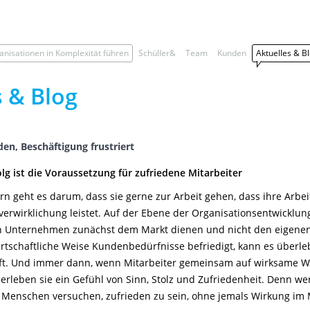
anisationen in Komplexität führen
Schüller&
Team
Kunden
Aktuelles & B
s & Blog
den, Beschäftigung frustriert
olg ist die Voraussetzung für zufriedene Mitarbeiter
ern geht es darum, dass sie gerne zur Arbeit gehen, dass ihre Arbeit
tverwirklichung leistet. Auf der Ebene der Organisationsentwicklu
nn Unternehmen zunächst dem Markt dienen und nicht den eigenen
tschaftliche Weise Kundenbedürfnisse befriedigt, kann es überlebe
aft. Und immer dann, wenn Mitarbeiter gemeinsam auf wirksame 
 erleben sie ein Gefühl von Sinn, Stolz und Zufriedenheit. Denn w
e Menschen versuchen, zufrieden zu sein, ohne jemals Wirkung im 