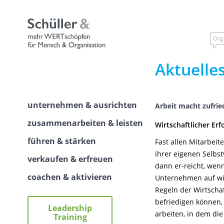
Skip
to
content
Org
Aktuelle
unternehmen & ausrichten
Arbeit macht zufrie
zusammenarbeiten & leisten
Wirtschaftlicher Erf
führen & stärken
Fast allen Mitarbeit
ihrer eigenen Selbs
verkaufen & erfreuen
dann er-reicht, we
coachen & aktivieren
Unternehmen auf wir
Regeln der Wirtsch
befriedigen können,
Leadership
arbeiten, in dem di
Training