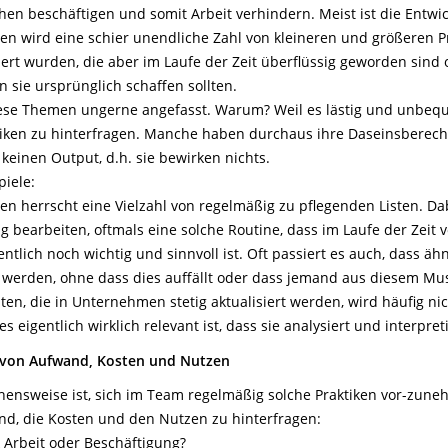
en beschäftigen und somit Arbeit verhindern. Meist ist die Entwic
en wird eine schier unendliche Zahl von kleineren und größeren Pr
liert wurden, die aber im Laufe der Zeit überflüssig geworden sind
 sie ursprünglich schaffen sollten.
ese Themen ungerne angefasst. Warum? Weil es lästig und unbeque
iken zu hinterfragen. Manche haben durchaus ihre Daseinsberecht
 keinen Output, d.h. sie bewirken nichts.
piele:
n herrscht eine Vielzahl von regelmäßig zu pflegenden Listen. Dabe
ig bearbeiten, oftmals eine solche Routine, dass im Laufe der Zeit v
entlich noch wichtig und sinnvoll ist. Oft passiert es auch, dass äh
 werden, ohne dass dies auffällt oder dass jemand aus diesem Must
n, die in Unternehmen stetig aktualisiert werden, wird häufig nich
s eigentlich wirklich relevant ist, dass sie analysiert und interpret
 von Aufwand, Kosten und Nutzen
ehensweise ist, sich im Team regelmäßig solche Praktiken vor-zu
d, die Kosten und den Nutzen zu hinterfragen:
k Arbeit oder Beschäftigung?