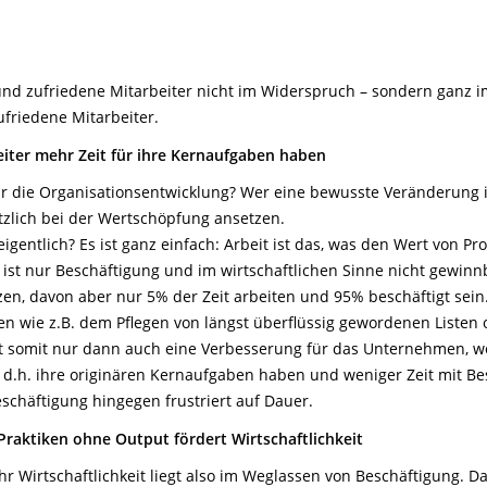
und zufriedene Mitarbeiter nicht im Widerspruch – sondern ganz im 
ufriedene Mitarbeiter.
beiter mehr Zeit für ihre Kernaufgaben haben
ür die Organisationsentwicklung? Wer eine bewusste Veränderung
tzlich bei der Wertschöpfung ansetzen.
igentlich? Es ist ganz einfach: Arbeit ist das, was den Wert von P
e ist nur Beschäftigung und im wirtschaftlichen Sinne nicht gewi
en, davon aber nur 5% der Zeit arbeiten und 95% beschäftigt sein.
n wie z.B. dem Pflegen von längst überflüssig gewordenen Listen o
t somit nur dann auch eine Verbesserung für das Unternehmen, wen
, d.h. ihre originären Kernaufgaben haben und weniger Zeit mit Be
schäftigung hingegen frustriert auf Dauer.
raktiken ohne Output fördert Wirtschaftlichkeit
hr Wirtschaftlichkeit liegt also im Weglassen von Beschäftigung. 