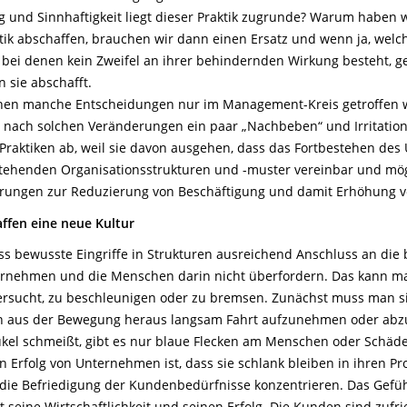
und Sinnhaftigkeit liegt dieser Praktik zugrunde? Warum haben wi
tik abschaffen, brauchen wir dann einen Ersatz und wenn ja, welc
, bei denen kein Zweifel an ihrer behindernden Wirkung besteht, g
 sie abschafft.
nen manche Entscheidungen nur im Management-Kreis getroffen w
s nach solchen Veränderungen ein paar „Nachbeben“ und Irritati
raktiken ab, weil sie davon ausgehen, dass das Fortbestehen de
tehenden Organisationsstrukturen und -muster vereinbar und mög
ungen zur Reduzierung von Beschäftigung und damit Erhöhung von
ffen eine neue Kultur
ass bewusste Eingriffe in Strukturen ausreichend Anschluss an die
rnehmen und die Menschen darin nicht überfordern. Das kann man
ersucht, zu beschleunigen oder zu bremsen. Zunächst muss man s
n aus der Bewegung heraus langsam Fahrt aufzunehmen oder abz
aukel schmeißt, gibt es nur blaue Flecken am Menschen oder Schäd
n Erfolg von Unternehmen ist, dass sie schlank bleiben in ihren 
f die Befriedigung der Kundenbedürfnisse konzentrieren. Das Gefüh
seine Wirtschaftlichkeit und seinen Erfolg. Die Kunden sind zufr