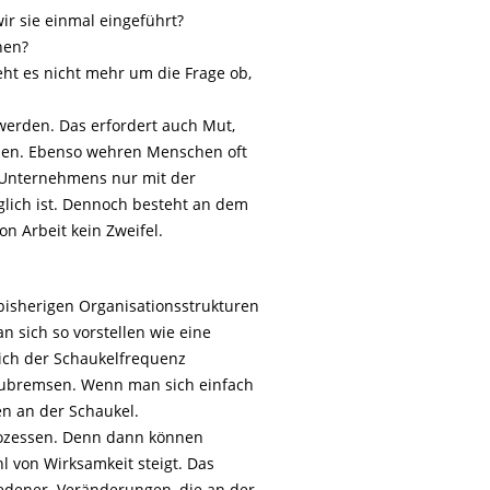
r sie einmal eingeführt?
hen?
eht es nicht mehr um die Frage ob,
erden. Das erfordert auch Mut,
onen. Ebenso wehren Menschen oft
s Unternehmens nur mit der
lich ist. Dennoch besteht an dem
 Arbeit kein Zweifel.
 bisherigen Organisationsstrukturen
 sich so vorstellen wie eine
ich der Schaukelfrequenz
ubremsen. Wenn man sich einfach
en an der Schaukel.
Prozessen. Denn dann können
l von Wirksamkeit steigt. Das
iedener. Veränderungen, die an der