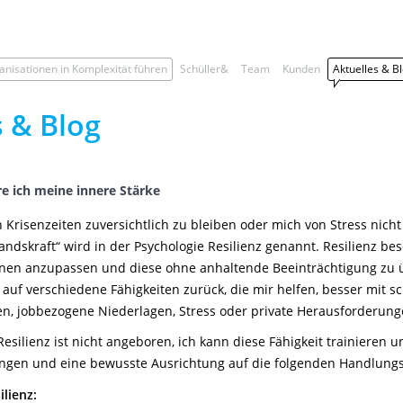
anisationen in Komplexität führen
Schüller&
Team
Kunden
Aktuelles & B
s & Blog
ere ich meine innere Stärke
in Krisenzeiten zuversichtlich zu bleiben oder mich von Stress nich
ndskraft“ wird in der Psychologie Resilienz genannt. Resilienz besch
onen anzupassen und diese ohne anhaltende Beeinträchtigung zu üb
auf verschiedene Fähigkeiten zurück, die mir helfen, besser mit s
isen, jobbezogene Niederlagen, Stress oder private Herausforderu
Resilienz ist nicht angeboren, ich kann diese Fähigkeit trainieren 
ngen und eine bewusste Ausrichtung auf die folgenden Handlungs
ilienz: