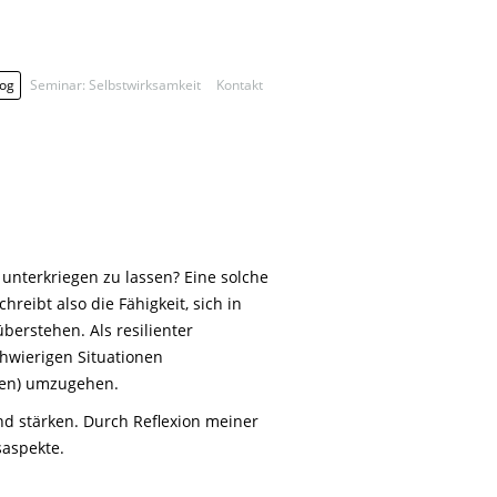
log
Seminar: Selbstwirksamkeit
Kontakt
t unterkriegen zu lassen? Eine solche
reibt also die Fähigkeit, sich in
erstehen. Als resilienter
chwierigen Situationen
ngen) umzugehen.
und stärken. Durch Reflexion meiner
aspekte.