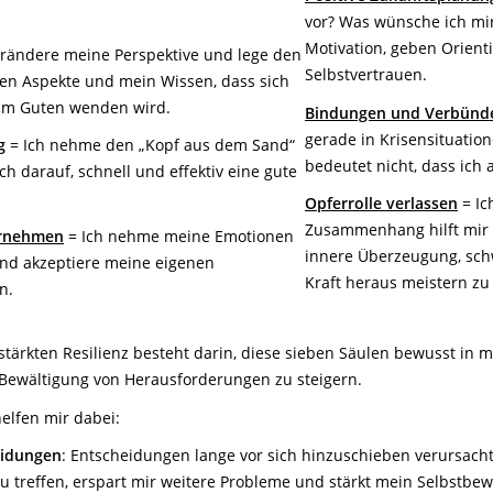
vor? Was wünsche ich mir
Motivation, geben Orient
erändere meine Perspektive und lege den
Selbstvertrauen.
iven Aspekte und mein Wissen, dass sich
zum Guten wenden wird.
Bindungen und Verbünd
gerade in Krisensituatio
g
= Ich nehme den „Kopf aus dem Sand“
bedeutet nicht, dass ich 
h darauf, schnell und effektiv eine gute
Opferrolle verlassen
= Ic
Zusammenhang hilft mir 
ernehmen
= Ich nehme meine Emotionen
innere Überzeugung, schw
nd akzeptiere meine eigenen
Kraft heraus meistern zu
n.
tärkten Resilienz besteht darin, diese sieben Säulen bewusst in m
 Bewältigung von Herausforderungen zu steigern.
elfen mir dabei:
eidungen
: Entscheidungen lange vor sich hinzuschieben verursacht 
 treffen, erspart mir weitere Probleme und stärkt mein Selbstbew