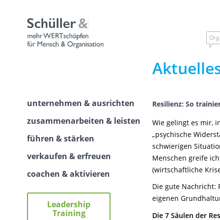
Skip
to
content
Org
Aktuelle
unternehmen & ausrichten
Resilienz: So traini
zusammenarbeiten & leisten
Wie gelingt es mir, 
„psychische Widersta
führen & stärken
schwierigen Situati
verkaufen & erfreuen
Menschen greife ich 
(wirtschaftliche Kr
coachen & aktivieren
Die gute Nachricht: 
eigenen Grundhaltu
Leadership
Training
Die 7 Säulen der Res