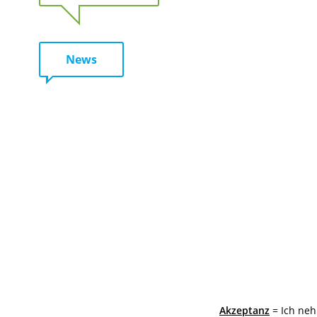
News
Akzeptanz
= Ich neh